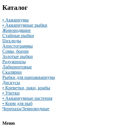
Каталог
• Аквариумы
• Аквариумные рыбки
Живородящие
Стайные рыбки
Цихлиды
Апистограммы
Сомы, боции
Золотые рыбки
Радужницы
Лабиринтовые
Скалярии
Рыбки для наноаквариума
Дискусы
• Креветки, раки, крабы
• Улитки
• Аквариумные растения
• Корм для рыб
Черепахи/Земноводные
Меню