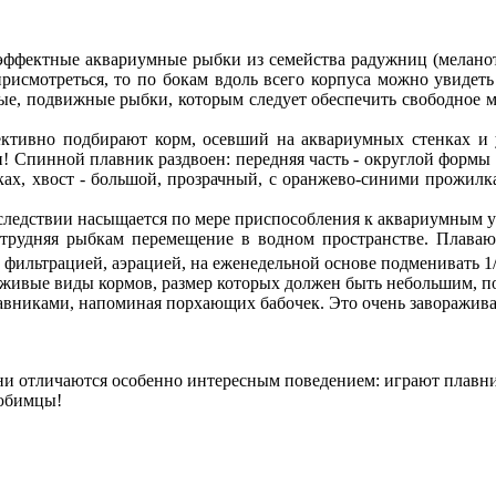
эффектные аквариумные рыбки из семейства радужниц (меланот
 присмотреться, то по бокам вдоль всего корпуса можно увиде
ные, подвижные рыбки, которым следует обеспечить свободное м
ективно подбирают корм, осевший на аквариумных стенках и 
 Спинной плавник раздвоен: передняя часть - округлой формы и
ах, хвост - большой, прозрачный, с оранжево-синими прожилк
оследствии насыщается по мере приспособления к аквариумным у
затрудняя рыбкам перемещение в водном пространстве. Плава
 фильтрацией, аэрацией, на еженедельной основе подменивать 
 живые виды кормов, размер которых должен быть небольшим, по
авниками, напоминая порхающих бабочек. Это очень заворажив
 Они отличаются особенно интересным поведением: играют плавн
любимцы!