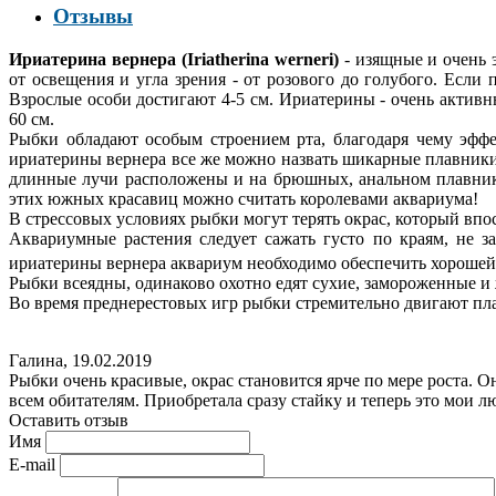
Отзывы
Ириатерина вернера (Iriatherina werneri)
- изящные и очень 
от освещения и угла зрения - от розового до голубого. Если
Взрослые особи достигают 4-5 см. Ириатерины - очень актив
60 см.
Рыбки обладают особым строением рта, благодаря чему эфф
ириатерины вернера все же можно назвать шикарные плавники!
длинные лучи расположены и на брюшных, анальном плавник
этих южных красавиц можно считать королевами аквариума!
В стрессовых условиях рыбки могут терять окрас, который вп
Аквариумные растения следует сажать густо по краям, не 
ириатерины вернера аквариум необходимо обеспечить хорошей
Рыбки всеядны, одинаково охотно едят сухие, замороженные и
Во время преднерестовых игр рыбки стремительно двигают пл
Галина
,
19.02.2019
Рыбки очень красивые, окрас становится ярче по мере роста.
всем обитателям. Приобретала сразу стайку и теперь это мои 
Оставить отзыв
Имя
E-mail