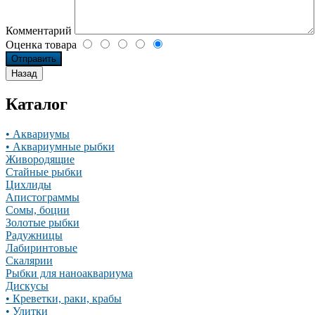
Комментарий
Оценка товара
Каталог
• Аквариумы
• Аквариумные рыбки
Живородящие
Стайные рыбки
Цихлиды
Апистограммы
Сомы, боции
Золотые рыбки
Радужницы
Лабиринтовые
Скалярии
Рыбки для наноаквариума
Дискусы
• Креветки, раки, крабы
• Улитки